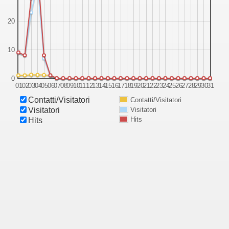
20
10
0
01
02
03
04
05
06
07
08
09
10
11
12
13
14
15
16
17
18
19
20
21
22
23
24
25
26
27
28
29
30
31
Contatti/Visitatori
Contatti/Visitatori
Visitatori
Visitatori
Hits
Hits